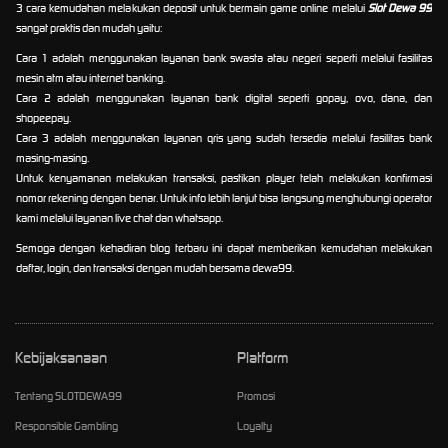
3 cara kemudahan melakukan deposit untuk bermain game online melalui
Slot
Dewa 99
sangat praktis dan mudah yaitu:
Cara 1 adalah menggunakan layanan bank swasta atau negeri seperti melalui fasilitas
mesin atm atau internet banking.
Cara 2 adalah menggunakan layanan bank digital seperti gopay, ovo, dana, dan
shopeepay.
Cara 3 adalah menggunakan layanan qris yang sudah tersedia melalui fasilitas bank
masing-masing.
Untuk kenyamanan melakukan transaksi, pastikan player telah melakukan konfirmasi
nomor rekening dengan benar. Untuk info lebih lanjut bisa langsung menghubungi operator
kami melalui layanan live chat dan whatsapp.
Semoga dengan kehadiran blog terbaru ini dapat memberikan kemudahan melakukan
daftar, login, dan transaksi dengan mudah bersama dewa99.
Kebijaksanaan
Platform
Tentang SLOTDEWA99
Promosi
Responsible Gambling
Loyalty