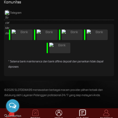
Komunitas
Telegram
* Selama bank maintenance dan bank offline deposit dan penarikan tidak dapat
diproses
©2026 SLOTDEWA99 menawarkan berbagai macam provider pilihan terbaik dan
didukung oleh Layanan Pelanggan profesional 24/7 yang siap melayani Anda.