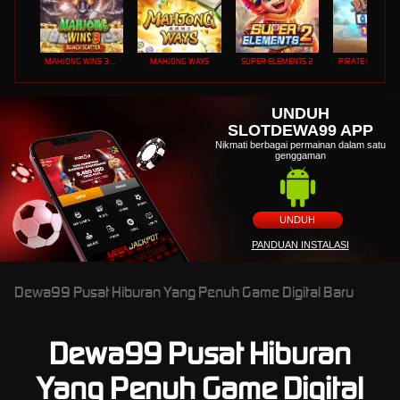
MAHJONG WINS 3 – BLACK SCATTER
MAHJONG WAYS
SUPER ELEMENTS 2
PIRATE QUEST 1
UNDUH
SLOTDEWA99 APP
Nikmati berbagai permainan dalam satu
genggaman
UNDUH
PANDUAN INSTALASI
Dewa99 Pusat Hiburan Yang Penuh Game Digital Baru
Dewa99 Pusat Hiburan
Yang Penuh Game Digital